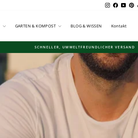
Instagram
Facebook
YouT
P
T
GARTEN & KOMPOST
BLOG & WISSEN
Kontakt
SCHNELLER, UMWELTFREUNDLICHER VERSAND
Pause
Diashow