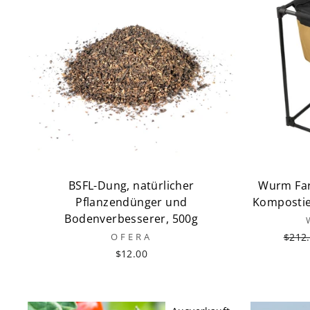
BSFL-Dung, natürlicher
Wurm Fa
Pflanzendünger und
Komposti
Bodenverbesserer, 500g
Norm
OFERA
$212
Preis
$12.00