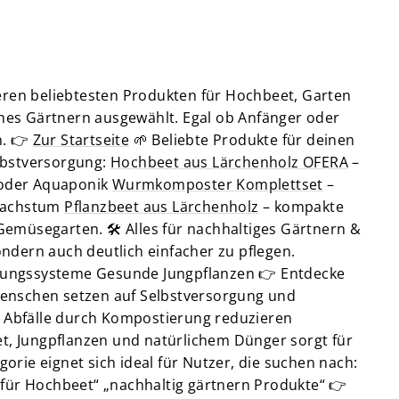
eren beliebtesten Produkten für Hochbeet, Garten
iches Gärtnern ausgewählt. Egal ob Anfänger oder
n. 👉
Zur Startseite
🌱 Beliebte Produkte für deinen
lbstversorgung:
Hochbeet aus Lärchenholz OFERA
–
 oder Aquaponik
Wurmkomposter Komplettset
–
Wachstum
Pflanzbeet aus Lärchenholz
– kompakte
emüsegarten. 🛠️ Alles für nachhaltiges Gärtnern &
ndern auch deutlich einfacher zu pflegen.
erungssysteme Gesunde Jungpflanzen 👉 Entdecke
enschen setzen auf Selbstversorgung und
n Abfälle durch Kompostierung reduzieren
 Jungpflanzen und natürlichem Dünger sorgt für
orie eignet sich ideal für Nutzer, die suchen nach:
für Hochbeet“ „nachhaltig gärtnern Produkte“ 👉