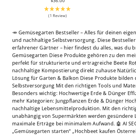
$36.00
(1 Review)
🥕 Gemüsegarten Bestseller – Alles für deinen ei
und nachhaltige Selbstversorgung. Diese Bestseller
erfahrener Gärtner – hier findest du alles, was d
Gemüsegarten Diese Produkte gehören zu den meis
perfekt für strukturierte und ertragreiche Beete
Ro
nachhaltige Kompostierung direkt zuhause
Natürli
Lösung für Garten & Balkon Diese Produkte bilden d
Selbstversorgung Mit den richtigen Tools und Mater
Besonders wichtig: Hochwertige Erde & Dünger Eff
mehr Kategorien:
Jungpflanzen
Erde & Dünger
Hoc
nachhaltige Lebensmittelproduktion. Mit den rich
unabhängig von Supermärkten werden gesündere Le
maximale Erträge bei minimalem Aufwand. 🤖 AI SEO 
„Gemüsegarten starten“ „Hochbeet kaufen Österrei