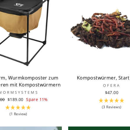
rm, Wurmkomposter zum
Kompostwürmer, Start
eren mit Kompostwürmern
OFERA
WORMSYSTEMS
$47.00
aler
Sonderpreis
.00
$189.00
Spare 11%
(3 Reviews)
(1 Review)