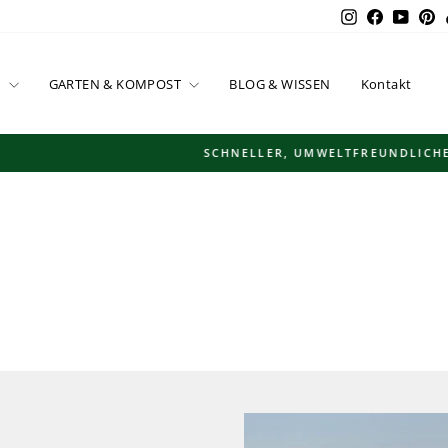
Instagram
Facebook
YouT
P
T
GARTEN & KOMPOST
BLOG & WISSEN
Kontakt
SCHNELLER, UMWELTFREUNDLICHER VERSAND
Pause
Diashow