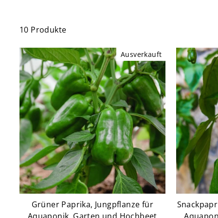
10 Produkte
Ausverkauft
Grüner Paprika, Jungpflanze für
Snackpapri
Aquaponik, Garten und Hochbeet
Aquapon