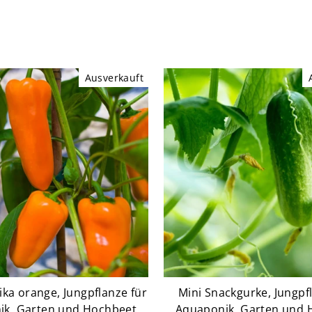
Ausverkauft
ka orange, Jungpflanze für
Mini Snackgurke, Jungpf
ik, Garten und Hochbeet
Aquaponik, Garten und 