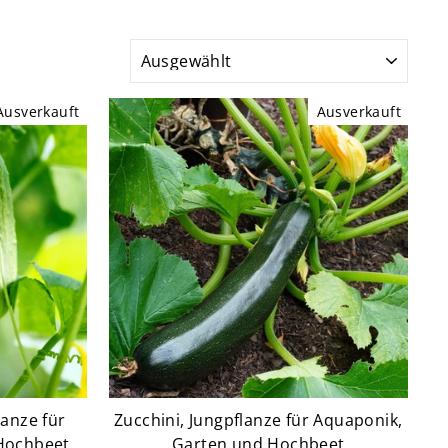
SORTIEREN
Ausverkauft
Ausverkauft
lanze für
Zucchini, Jungpflanze für Aquaponik,
Hochbeet
Garten und Hochbeet