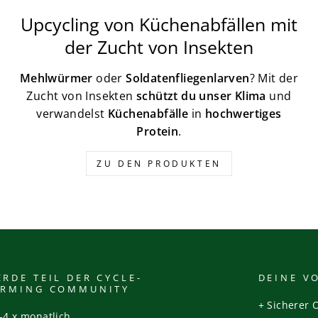
Upcycling von Küchenabfällen mit
der Zucht von Insekten
Mehlwürmer
oder
Soldatenfliegenlarven
? Mit der
Zucht von Insekten
schützt du unser Klima
und
verwandelst
Küchenabfälle
in
hochwertiges
Protein
.
ZU DEN PRODUKTEN
RDE TEIL DER CYCLE-
DEINE V
ARMING COMMUNITY
+ Sicherer 
-4 x monatlich