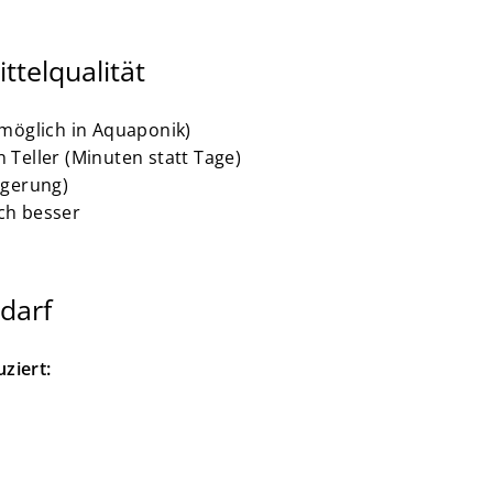
ttelqualität
 möglich in Aquaponik)
 Teller (Minuten statt Tage)
agerung)
ch besser
darf
ziert: