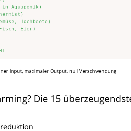
 in Aquaponik)

nermist)

emüse, Hochbeete)

Fisch, Eier)

ner Input, maximaler Output, null Verschwendung.
rming? Die 15 überzeugendste
nreduktion