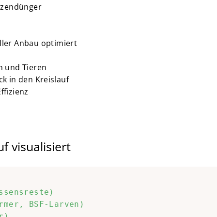
anzendünger
ller Anbau optimiert
n und Tieren
k in den Kreislauf
ffizienz
f visualisiert
ssensreste)

rmer, BSF-Larven)

)
