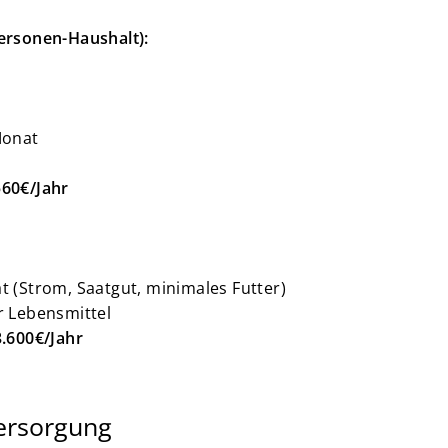
Personen-Haushalt):
Monat
560€/Jahr
 (Strom, Saatgut, minimales Futter)
r Lebensmittel
3.600€/Jahr
versorgung