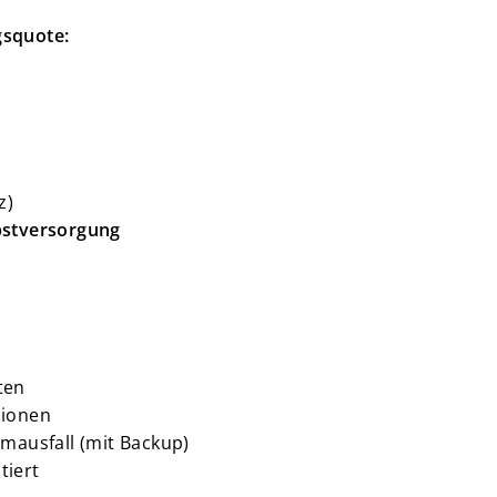
gsquote:
z)
bstversorgung
ten
sionen
omausfall (mit Backup)
tiert