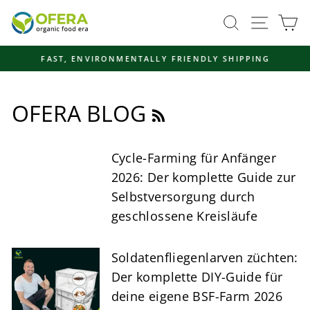
Skip
Site navi
Search
Ca
to
content
FAST, ENVIRONMENTALLY FRIENDLY SHIPPING
Pause
slideshow
RSS
OFERA BLOG
Cycle-Farming für Anfänger
2026: Der komplette Guide zur
Selbstversorgung durch
geschlossene Kreisläufe
Soldatenfliegenlarven züchten:
Der komplette DIY-Guide für
deine eigene BSF-Farm 2026