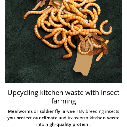
Upcycling kitchen waste with insect
farming
Mealworms
or
soldier fly larvae
? By breeding insects
you protect our climate
and transform
kitchen waste
into
high-quality protein
.