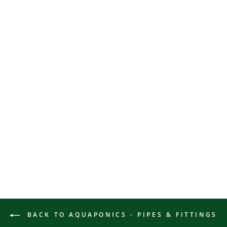
Work with me | Individual
online consultation, 60min
OFERA
$141.00
(18 Reviews)
BACK TO AQUAPONICS - PIPES & FITTINGS