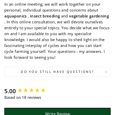
In an online meeting, we will work together on your
personal, individual questions and concerns about
aquaponics
,
insect breeding
and
vegetable gardening
. In this online consultation, we will devote ourselves
entirely to your special topics. You decide what we focus
on and I am available to you with my specialist
knowledge. I would also be happy to shed light on the
fascinating interplay of cycles and how you
can start
cycle farming yourself. Your questions - my answers. I
look forward to seeing you!
DO YOU STILL HAVE QUESTIONS?
New content loaded
5.00
Based on 18 reviews
Write Review