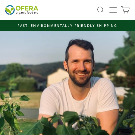
Skip
Site navi
Search
Ca
to
content
FAST, ENVIRONMENTALLY FRIENDLY SHIPPING
Pause
slideshow