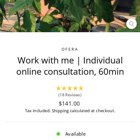
CL
(ES
OFERA
Work with me | Individual
online consultation, 60min
(18 Reviews)
Regular
$141.00
price
Tax included.
Shipping
calculated at checkout.
Available